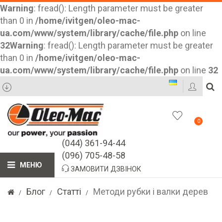
Warning
: fread(): Length parameter must be greater
than 0 in
/home/ivitgen/oleo-mac-
ua.com/www/system/library/cache/file.php
on line
32
Warning
: fread(): Length parameter must be greater
than 0 in
/home/ivitgen/oleo-mac-
ua.com/www/system/library/cache/file.php
on line
32
0
(044) 361-94-44
(096) 705-48-58
МЕНЮ
ЗАМОВИТИ ДЗВІНОК
Блог
Статті
Методи рубки і валки дерев