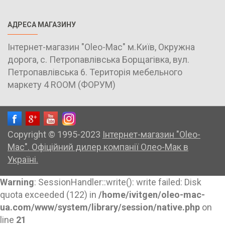
АДРЕСА МАГАЗИНУ
Інтернет-магазин "Oleo-Mac" м.Київ, Окружна
дорога, с. Петропавлівська Борщагівка, вул.
Петропавлівська 6. Територія мебельного
маркету 4 ROOM (ФОРУМ)
Copyright © 1995-2023
Інтернет-магазин "Oleo-
Mac". Офіційний дилер компанії Олео-Мак в
Україні.
Warning
: SessionHandler::write(): write failed: Disk
quota exceeded (122) in
/home/ivitgen/oleo-mac-
ua.com/www/system/library/session/native.php
on
line
21